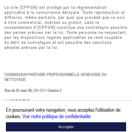
Le site [CPPGN] est protégé par la réglementation
applicable à la concurrence déloyale. Toute reproduction et
diffusion, même partielle, par quel que procédé que ce soit,
à titre commercial, onéreux ou gratuit, sans le
consentement d’[CPPGN] constitue une contrefaçon passible
des peines prévues par la loi. Toute personne ne respectant
pas les dispositions légales applicables se rend coupable
du délit de contrefaçon et est passible des sanctions
pénales prévues par la loi.
COMMISSION PARITAIRE PROFESSIONNELLE GENEVOISE DU
NETTOYAGE
Rue de St-Jean 98, CH-1211 Genève 3
+41 58 715 37 00
En poursuivant votre navigation, vous acceptez l'utilisation de
info@nettoya-ge.ch
cookies.
Voir notre politique de confidentialité.
CONTACT
Accepter
Politique de confidentialité.