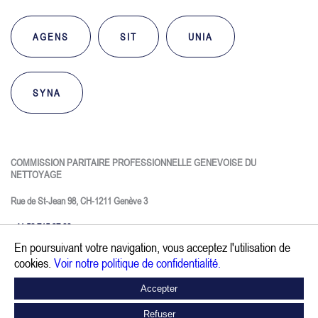
AGENS
SIT
UNIA
SYNA
COMMISSION PARITAIRE PROFESSIONNELLE GENEVOISE DU
NETTOYAGE
Rue de St-Jean 98, CH-1211 Genève 3
+41 58 715 37 00
En poursuivant votre navigation, vous acceptez l'utilisation de
info@nettoya-ge.ch
cookies.
Voir notre politique de confidentialité.
CONTACT
Accepter
Politique de confidentialité.
Refuser